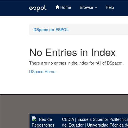
Home
Browse
Help
Skip
navigation
DSpace en ESPOL
No Entries in Index
There are no entries in the index for "All of DSpace".
DSpace Home
CEDIA
|
Escuela Superior Politécnica
del Ecuador
|
Universidad Técnica d