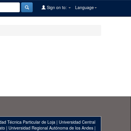
Sign on to:
Language
dad Técnica Particular de Loja
|
Universidad Central
ato
|
Universidad Regional Autónoma de los Andes
|