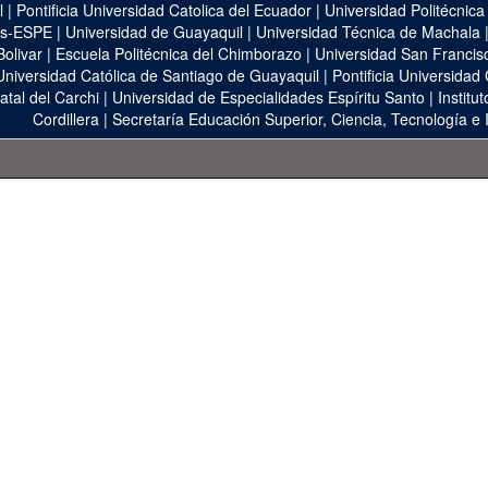
l
|
Pontificia Universidad Catolica del Ecuador
|
Universidad Politécnica
as-ESPE
|
Universidad de Guayaquil
|
Universidad Técnica de Machala
Bolivar
|
Escuela Politécnica del Chimborazo
|
Universidad San Francis
Universidad Católica de Santiago de Guayaquil
|
Pontificia Universidad
atal del Carchi
|
Universidad de Especialidades Espíritu Santo
|
Institu
Cordillera
|
Secretaría Educación Superior, Ciencia, Tecnología e