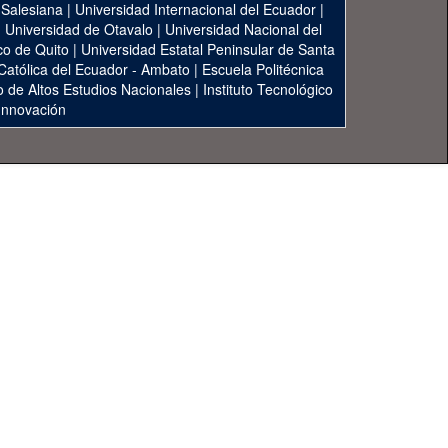
 Salesiana
|
Universidad Internacional del Ecuador
|
|
Universidad de Otavalo
|
Universidad Nacional del
co de Quito
|
Universidad Estatal Peninsular de Santa
 Católica del Ecuador - Ambato
|
Escuela Politécnica
to de Altos Estudios Nacionales
|
Instituto Tecnológico
 Innovación