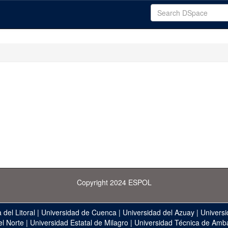
Copyright 2024 ESPOL
 del Litoral
|
Universidad de Cuenca
|
Universidad del Azuay
|
Universi
el Norte
|
Universidad Estatal de Milagro
|
Universidad Técnica de Amb