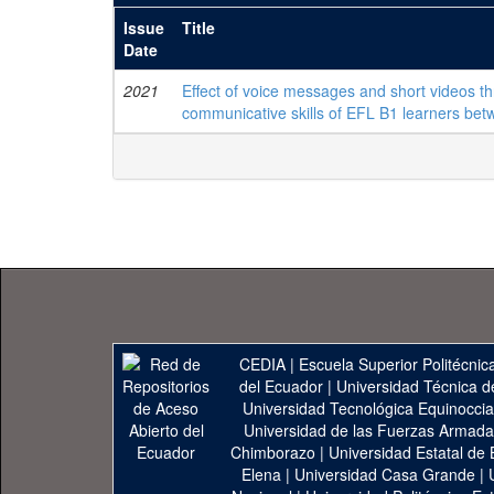
Issue
Title
Date
2021
Effect of voice messages and short videos t
communicative skills of EFL B1 learners betw
CEDIA
|
Escuela Superior Politécnica
del Ecuador
|
Universidad Técnica d
Universidad Tecnológica Equinoccia
Universidad de las Fuerzas Armad
Chimborazo
|
Universidad Estatal de 
Elena
|
Universidad Casa Grande
|