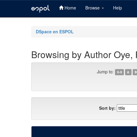
Home
Browse
Help
Skip
navigation
DSpace en ESPOL
Browsing by Author Oye, 
Jump to:
0-9
A
B
Sort by: