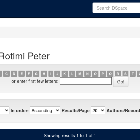
Rotimi Peter
C
D
E
F
G
H
I
J
K
L
M
N
O
P
Q
R
S
T
or enter first few letters:
In order:
Results/Page
Authors/Record
Showing results 1 to 1 of 1