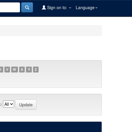
Sign on to:
Language
U
V
W
X
Y
Z
: