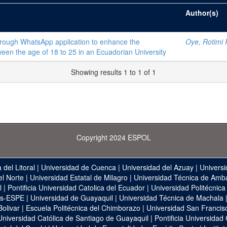
Author(s)
hrough WhatsApp application to enhance the
Oye, Rotimi 
een the age of 18 to 25 in an Ecuadorian University
Showing results 1 to 1 of 1
Copyright 2024 ESPOL
 del Litoral
|
Universidad de Cuenca
|
Universidad del Azuay
|
Universi
el Norte
|
Universidad Estatal de Milagro
|
Universidad Técnica de Amb
l
|
Pontificia Universidad Catolica del Ecuador
|
Universidad Politécnica
as-ESPE
|
Universidad de Guayaquil
|
Universidad Técnica de Machala
Bolivar
|
Escuela Politécnica del Chimborazo
|
Universidad San Francis
Universidad Católica de Santiago de Guayaquil
|
Pontificia Universidad