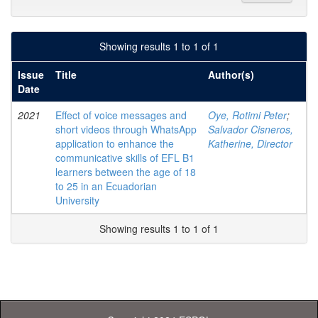
Showing results 1 to 1 of 1
Issue
Title
Author(s)
Date
2021
Effect of voice messages and
Oye, Rotimi Peter
;
short videos through WhatsApp
Salvador Cisneros,
application to enhance the
Katherine, Director
communicative skills of EFL B1
learners between the age of 18
to 25 in an Ecuadorian
University
Showing results 1 to 1 of 1