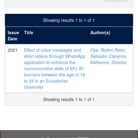
Showing results 1 to 1 of 1
Issue
Title
Author(s)
Date
2021
Effect of voice messages and
Oye, Rotimi Peter
;
short videos through WhatsApp
Salvador Cisneros,
application to enhance the
Katherine, Director
communicative skills of EFL B1
learners between the age of 18
to 25 in an Ecuadorian
University
Showing results 1 to 1 of 1