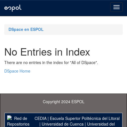
Skip
navigation
DSpace en ESPOL
No Entries in Index
There are no entries in the index for "All of DSpace".
DSpace Home
Copyright 2024 ESPOL
CEDIA
|
Escuela Superior Politécnica del Litoral
|
Universidad de Cuenca
|
Universidad del