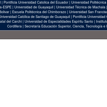
l
|
Pontificia Universidad Catolica del Ecuador
|
Universidad Politécnica
as-ESPE
|
Universidad de Guayaquil
|
Universidad Técnica de Machala
Bolivar
|
Escuela Politécnica del Chimborazo
|
Universidad San Francis
Universidad Católica de Santiago de Guayaquil
|
Pontificia Universidad
atal del Carchi
|
Universidad de Especialidades Espíritu Santo
|
Institu
Cordillera
|
Secretaría Educación Superior, Ciencia, Tecnología e