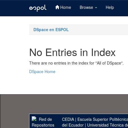
Home
Browse
Help
Skip
navigation
DSpace en ESPOL
No Entries in Index
There are no entries in the index for "All of DSpace".
DSpace Home
CEDIA
|
Escuela Superior Politécnica
del Ecuador
|
Universidad Técnica d