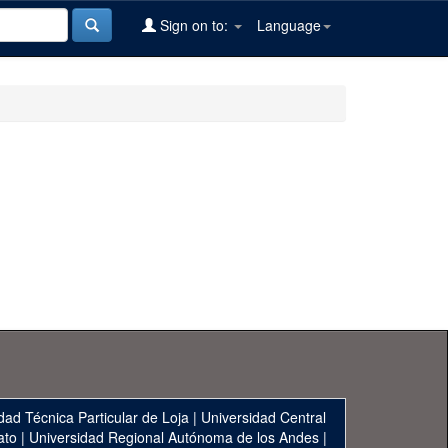
Sign on to:
Language
dad Técnica Particular de Loja
|
Universidad Central
ato
|
Universidad Regional Autónoma de los Andes
|