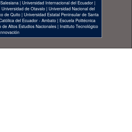
 Salesiana
|
Universidad Internacional del Ecuador
|
|
Universidad de Otavalo
|
Universidad Nacional del
co de Quito
|
Universidad Estatal Peninsular de Santa
 Católica del Ecuador - Ambato
|
Escuela Politécnica
to de Altos Estudios Nacionales
|
Instituto Tecnológico
 Innovación