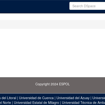
Copyright 2024 ESPOL
 del Litoral
|
Universidad de Cuenca
|
Universidad del Azuay
|
Universi
el Norte
|
Universidad Estatal de Milagro
|
Universidad Técnica de Amb