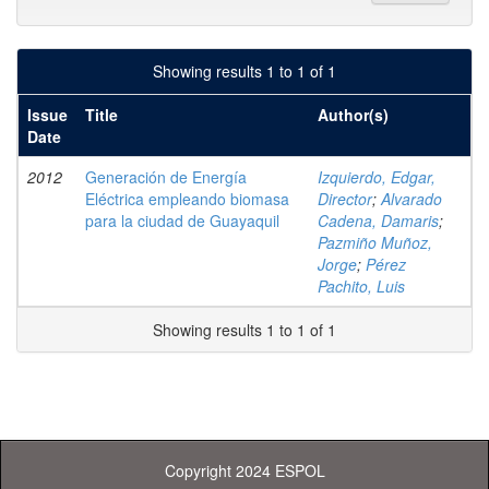
Showing results 1 to 1 of 1
Issue
Title
Author(s)
Date
2012
Generación de Energía
Izquierdo, Edgar,
Eléctrica empleando biomasa
Director
;
Alvarado
para la ciudad de Guayaquil
Cadena, Damaris
;
Pazmiño Muñoz,
Jorge
;
Pérez
Pachito, Luis
Showing results 1 to 1 of 1
Copyright 2024 ESPOL