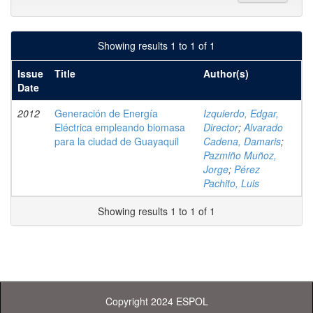
Showing results 1 to 1 of 1
Issue
Title
Author(s)
Date
2012
Generación de Energía
Izquierdo, Edgar,
Eléctrica empleando biomasa
Director
;
Alvarado
para la ciudad de Guayaquil
Cadena, Damaris
;
Pazmiño Muñoz,
Jorge
;
Pérez
Pachito, Luis
Showing results 1 to 1 of 1
Copyright 2024 ESPOL