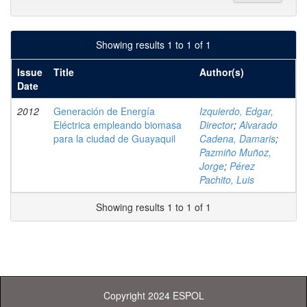
Showing results 1 to 1 of 1
Issue
Title
Author(s)
Date
2012
Generación de Energía
Izquierdo, Edgar,
Eléctrica empleando biomasa
Director
;
Alvarado
para la ciudad de Guayaquil
Cadena, Damaris
;
Pazmiño Muñoz,
Jorge
;
Pérez
Pachito, Luis
Showing results 1 to 1 of 1
Copyright 2024 ESPOL