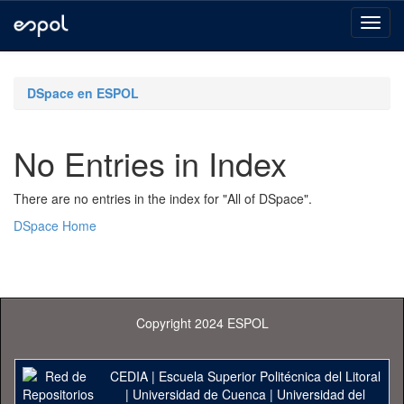
Skip
navigation
DSpace en ESPOL
No Entries in Index
There are no entries in the index for "All of DSpace".
DSpace Home
Copyright 2024 ESPOL
CEDIA
|
Escuela Superior Politécnica del Litoral
|
Universidad de Cuenca
|
Universidad del