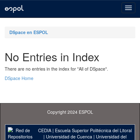
Skip
navigation
DSpace en ESPOL
No Entries in Index
There are no entries in the index for "All of DSpace".
DSpace Home
Copyright 2024 ESPOL
CEDIA
|
Escuela Superior Politécnica del Litoral
|
Universidad de Cuenca
|
Universidad del