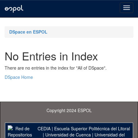
Skip
navigation
DSpace en ESPOL
No Entries in Index
There are no entries in the index for "All of DSpace".
DSpace Home
Copyright 2024 ESPOL
CEDIA
|
Escuela Superior Politécnica del Litoral
|
Universidad de Cuenca
|
Universidad del