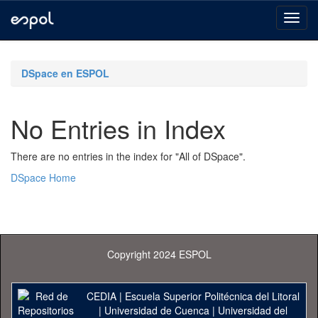
Skip
navigation
DSpace en ESPOL
No Entries in Index
There are no entries in the index for "All of DSpace".
DSpace Home
Copyright 2024 ESPOL
CEDIA
|
Escuela Superior Politécnica del Litoral
|
Universidad de Cuenca
|
Universidad del