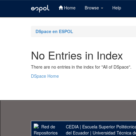
Home
Browse
Help
Skip
navigation
DSpace en ESPOL
No Entries in Index
There are no entries in the index for "All of DSpace".
DSpace Home
CEDIA
|
Escuela Superior Politécnica
del Ecuador
|
Universidad Técnica d