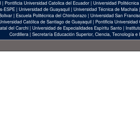
l
|
Pontificia Universidad Catolica del Ecuador
|
Universidad Politécnica
as-ESPE
|
Universidad de Guayaquil
|
Universidad Técnica de Machala
Bolivar
|
Escuela Politécnica del Chimborazo
|
Universidad San Francis
Universidad Católica de Santiago de Guayaquil
|
Pontificia Universidad
atal del Carchi
|
Universidad de Especialidades Espíritu Santo
|
Institu
Cordillera
|
Secretaría Educación Superior, Ciencia, Tecnología e