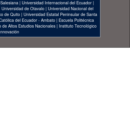
 Salesiana
|
Universidad Internacional del Ecuador
|
|
Universidad de Otavalo
|
Universidad Nacional del
co de Quito
|
Universidad Estatal Peninsular de Santa
 Católica del Ecuador - Ambato
|
Escuela Politécnica
to de Altos Estudios Nacionales
|
Instituto Tecnológico
 Innovación