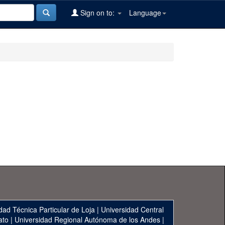
Sign on to:
Language
dad Técnica Particular de Loja
|
Universidad Central
ato
|
Universidad Regional Autónoma de los Andes
|