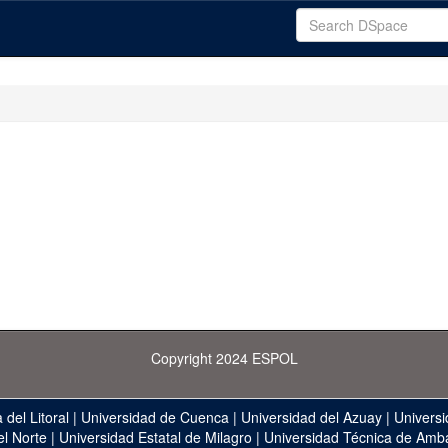
Copyright 2024 ESPOL
 del Litoral
|
Universidad de Cuenca
|
Universidad del Azuay
|
Universi
el Norte
|
Universidad Estatal de Milagro
|
Universidad Técnica de Amb