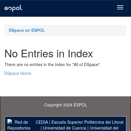
Skip
navigation
DSpace en ESPOL
No Entries in Index
There are no entries in the index for "All of DSpace".
DSpace Home
Copyright 2024 ESPOL
CEDIA
|
Escuela Superior Politécnica del Litoral
|
Universidad de Cuenca
|
Universidad del