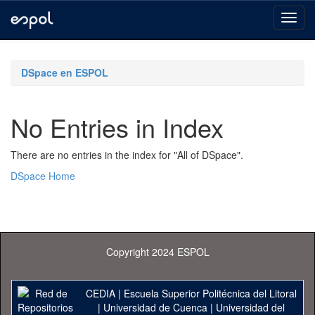
Skip
navigation
DSpace en ESPOL
No Entries in Index
There are no entries in the index for "All of DSpace".
DSpace Home
Copyright 2024 ESPOL
CEDIA
|
Escuela Superior Politécnica del Litoral
|
Universidad de Cuenca
|
Universidad del