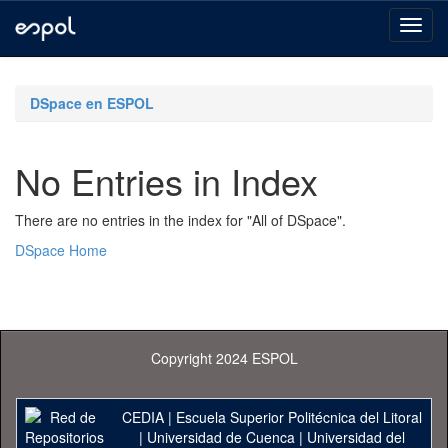
Skip
navigation
DSpace en ESPOL
No Entries in Index
There are no entries in the index for "All of DSpace".
DSpace Home
Copyright 2024 ESPOL
CEDIA
|
Escuela Superior Politécnica del Litoral
|
Universidad de Cuenca
|
Universidad del