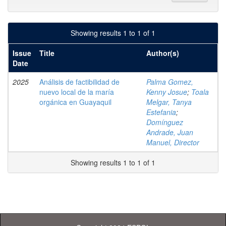
Showing results 1 to 1 of 1
Issue
Title
Author(s)
Date
2025
Análisis de factibilidad de
Palma Gomez,
nuevo local de la maría
Kenny Josue
;
Toala
orgánica en Guayaquil
Melgar, Tanya
Estefania
;
Domínguez
Andrade, Juan
Manuel, Director
Showing results 1 to 1 of 1