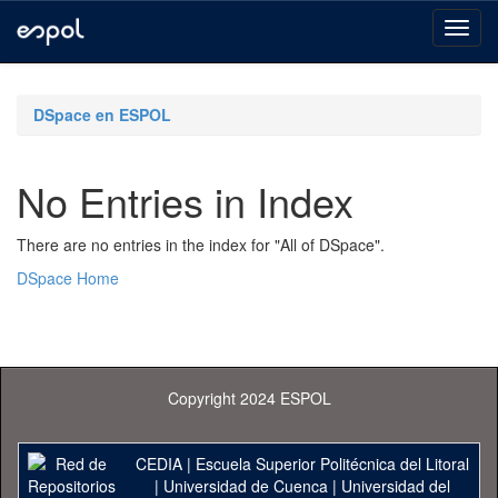
Skip
navigation
DSpace en ESPOL
No Entries in Index
There are no entries in the index for "All of DSpace".
DSpace Home
Copyright 2024 ESPOL
CEDIA
|
Escuela Superior Politécnica del Litoral
|
Universidad de Cuenca
|
Universidad del