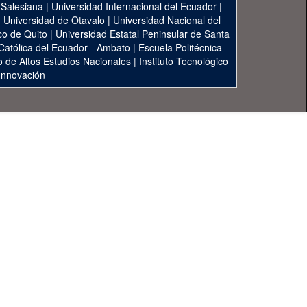
 Salesiana
|
Universidad Internacional del Ecuador
|
|
Universidad de Otavalo
|
Universidad Nacional del
co de Quito
|
Universidad Estatal Peninsular de Santa
 Católica del Ecuador - Ambato
|
Escuela Politécnica
to de Altos Estudios Nacionales
|
Instituto Tecnológico
 Innovación