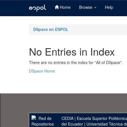
Home
Browse
Help
Skip
navigation
DSpace en ESPOL
No Entries in Index
There are no entries in the index for "All of DSpace".
DSpace Home
CEDIA
|
Escuela Superior Politécnica
del Ecuador
|
Universidad Técnica d