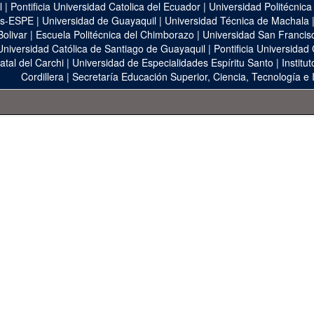
l
|
Pontificia Universidad Catolica del Ecuador
|
Universidad Politécnica
as-ESPE
|
Universidad de Guayaquil
|
Universidad Técnica de Machala
Bolivar
|
Escuela Politécnica del Chimborazo
|
Universidad San Francis
Universidad Católica de Santiago de Guayaquil
|
Pontificia Universidad
atal del Carchi
|
Universidad de Especialidades Espíritu Santo
|
Institu
Cordillera
|
Secretaría Educación Superior, Ciencia, Tecnología e