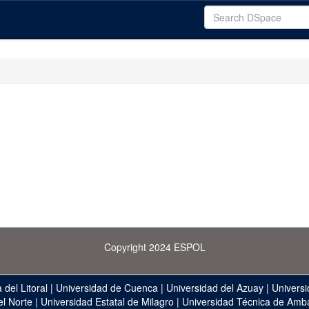
Copyright 2024 ESPOL
 del Litoral
|
Universidad de Cuenca
|
Universidad del Azuay
|
Universi
el Norte
|
Universidad Estatal de Milagro
|
Universidad Técnica de Amb