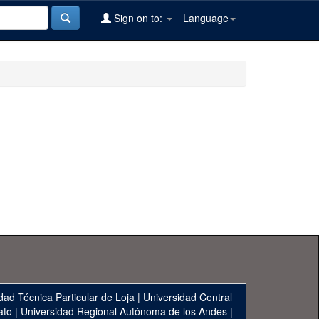
Sign on to:
Language
dad Técnica Particular de Loja
|
Universidad Central
ato
|
Universidad Regional Autónoma de los Andes
|