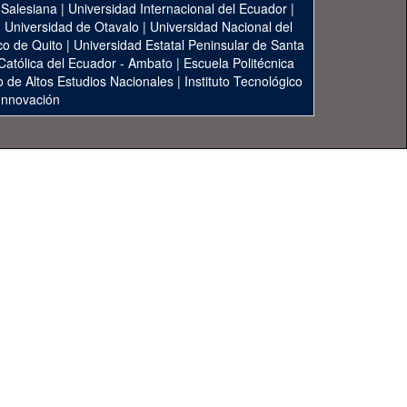
 Salesiana
|
Universidad Internacional del Ecuador
|
|
Universidad de Otavalo
|
Universidad Nacional del
co de Quito
|
Universidad Estatal Peninsular de Santa
 Católica del Ecuador - Ambato
|
Escuela Politécnica
to de Altos Estudios Nacionales
|
Instituto Tecnológico
 Innovación