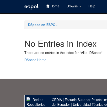
Home
Browse
Help
Skip
navigation
DSpace en ESPOL
No Entries in Index
There are no entries in the index for "All of DSpace".
DSpace Home
CEDIA
|
Escuela Superior Politécnica
del Ecuador
|
Universidad Técnica d