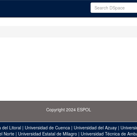
Copyright 2024 ESPOL
 del Litoral
|
Universidad de Cuenca
|
Universidad del Azuay
|
Universi
el Norte
|
Universidad Estatal de Milagro
|
Universidad Técnica de Amb