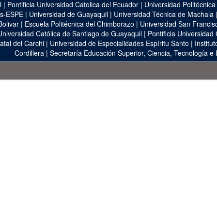
l
|
Pontificia Universidad Catolica del Ecuador
|
Universidad Politécnica
as-ESPE
|
Universidad de Guayaquil
|
Universidad Técnica de Machala
Bolivar
|
Escuela Politécnica del Chimborazo
|
Universidad San Francis
Universidad Católica de Santiago de Guayaquil
|
Pontificia Universidad
atal del Carchi
|
Universidad de Especialidades Espíritu Santo
|
Institu
Cordillera
|
Secretaría Educación Superior, Ciencia, Tecnología e