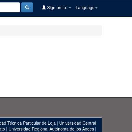
Sign on to:
Language
dad Técnica Particular de Loja
|
Universidad Central
ato
|
Universidad Regional Autónoma de los Andes
|