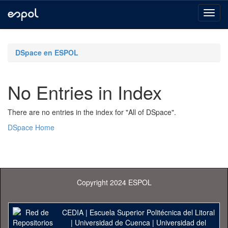
Skip
navigation
DSpace en ESPOL
No Entries in Index
There are no entries in the index for "All of DSpace".
DSpace Home
Copyright 2024 ESPOL
CEDIA
|
Escuela Superior Politécnica del Litoral
|
Universidad de Cuenca
|
Universidad del