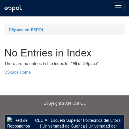
Skip
navigation
DSpace en ESPOL
No Entries in Index
There are no entries in the index for "All of DSpace".
DSpace Home
Copyright 2024 ESPOL
CEDIA
|
Escuela Superior Politécnica del Litoral
|
Universidad de Cuenca
|
Universidad del