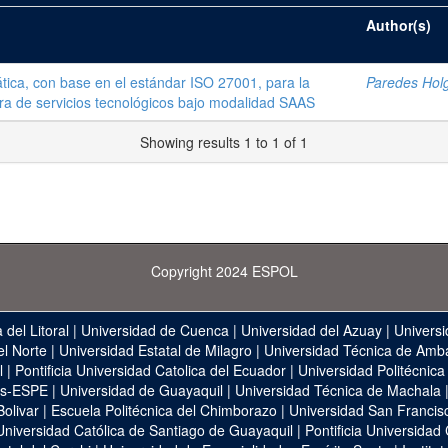
Author(s)
ica, con base en el estándar ISO 27001, para la
Paredes Hol
a de servicios tecnológicos bajo modalidad SAAS
Showing results 1 to 1 of 1
Copyright 2024 ESPOL
 del Litoral
|
Universidad de Cuenca
|
Universidad del Azuay
|
Universi
el Norte
|
Universidad Estatal de Milagro
|
Universidad Técnica de Amb
l
|
Pontificia Universidad Catolica del Ecuador
|
Universidad Politécnica
as-ESPE
|
Universidad de Guayaquil
|
Universidad Técnica de Machala
Bolivar
|
Escuela Politécnica del Chimborazo
|
Universidad San Francis
Universidad Católica de Santiago de Guayaquil
|
Pontificia Universidad