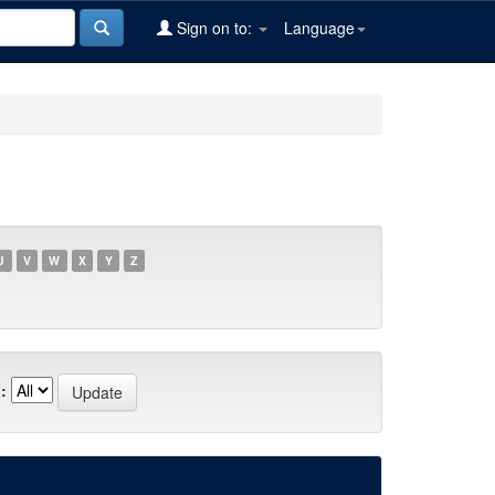
Sign on to:
Language
U
V
W
X
Y
Z
: