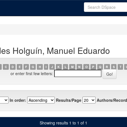
des Holguín, Manuel Eduardo
C
D
E
F
G
H
I
J
K
L
M
N
O
P
Q
R
S
T
or enter first few letters:
In order:
Results/Page
Authors/Record
Showing results 1 to 1 of 1