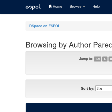
Home
Browse
Help
Skip
navigation
DSpace en ESPOL
Browsing by Author Pare
Jump to:
0-9
A
B
Sort by: