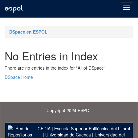
Skip
navigation
DSpace en ESPOL
No Entries in Index
There are no entries in the index for "All of DSpace".
DSpace Home
Copyright 2024 ESPOL
CEDIA
|
Escuela Superior Politécnica del Litoral
|
Universidad de Cuenca
|
Universidad del