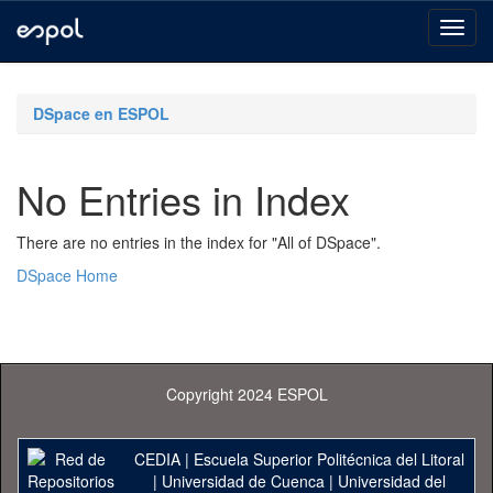
Skip
navigation
DSpace en ESPOL
No Entries in Index
There are no entries in the index for "All of DSpace".
DSpace Home
Copyright 2024 ESPOL
CEDIA
|
Escuela Superior Politécnica del Litoral
|
Universidad de Cuenca
|
Universidad del