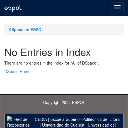
Skip
navigation
DSpace en ESPOL
No Entries in Index
There are no entries in the index for "All of DSpace".
DSpace Home
Copyright 2024 ESPOL
CEDIA
|
Escuela Superior Politécnica del Litoral
|
Universidad de Cuenca
|
Universidad del