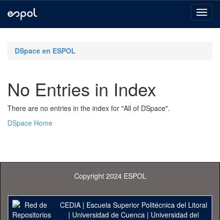
Skip
navigation
DSpace en ESPOL
No Entries in Index
There are no entries in the index for "All of DSpace".
DSpace Home
Copyright 2024 ESPOL
CEDIA
|
Escuela Superior Politécnica del Litoral
|
Universidad de Cuenca
|
Universidad del