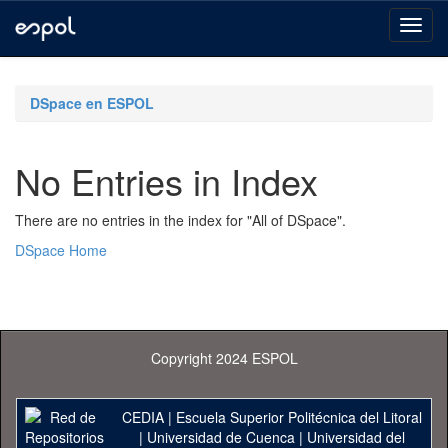
Skip
navigation
DSpace en ESPOL
No Entries in Index
There are no entries in the index for "All of DSpace".
DSpace Home
Copyright 2024 ESPOL
CEDIA
|
Escuela Superior Politécnica del Litoral
|
Universidad de Cuenca
|
Universidad del