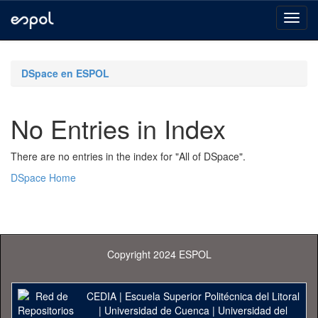
Skip
navigation
DSpace en ESPOL
No Entries in Index
There are no entries in the index for "All of DSpace".
DSpace Home
Copyright 2024 ESPOL
CEDIA
|
Escuela Superior Politécnica del Litoral
|
Universidad de Cuenca
|
Universidad del