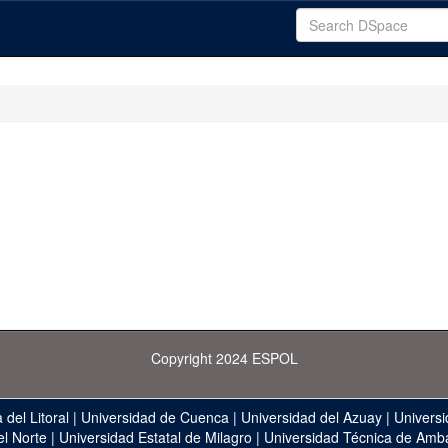
Copyright 2024 ESPOL
 del Litoral
|
Universidad de Cuenca
|
Universidad del Azuay
|
Universi
el Norte
|
Universidad Estatal de Milagro
|
Universidad Técnica de Amb