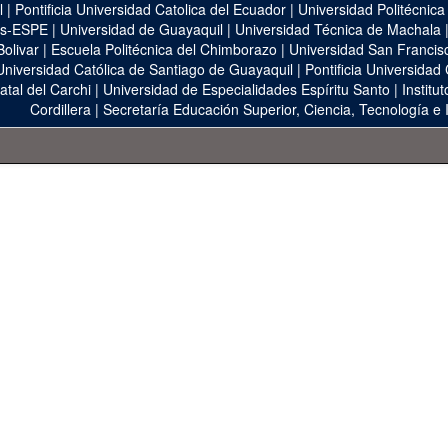
l
|
Pontificia Universidad Catolica del Ecuador
|
Universidad Politécnica
as-ESPE
|
Universidad de Guayaquil
|
Universidad Técnica de Machala
Bolivar
|
Escuela Politécnica del Chimborazo
|
Universidad San Francis
Universidad Católica de Santiago de Guayaquil
|
Pontificia Universidad
atal del Carchi
|
Universidad de Especialidades Espíritu Santo
|
Institu
Cordillera
|
Secretaría Educación Superior, Ciencia, Tecnología e