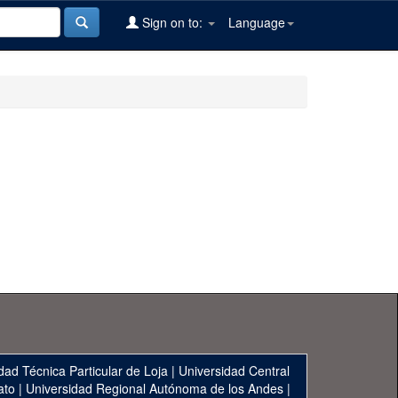
Sign on to:
Language
dad Técnica Particular de Loja
|
Universidad Central
ato
|
Universidad Regional Autónoma de los Andes
|