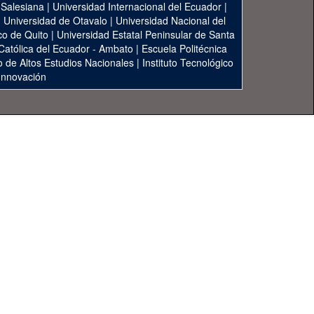
 Salesiana
|
Universidad Internacional del Ecuador
|
|
Universidad de Otavalo
|
Universidad Nacional del
co de Quito
|
Universidad Estatal Peninsular de Santa
 Católica del Ecuador - Ambato
|
Escuela Politécnica
to de Altos Estudios Nacionales
|
Instituto Tecnológico
 Innovación