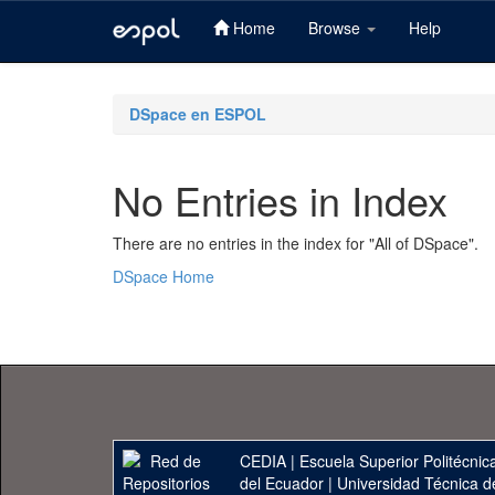
Home
Browse
Help
Skip
navigation
DSpace en ESPOL
No Entries in Index
There are no entries in the index for "All of DSpace".
DSpace Home
CEDIA
|
Escuela Superior Politécnica
del Ecuador
|
Universidad Técnica d