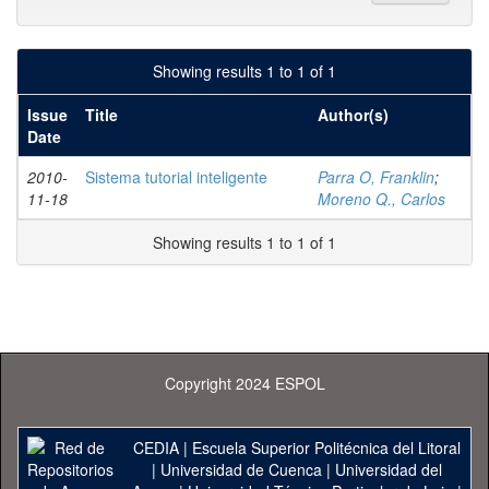
Showing results 1 to 1 of 1
Issue
Title
Author(s)
Date
2010-
Sistema tutorial inteligente
Parra O, Franklin
;
11-18
Moreno Q., Carlos
Showing results 1 to 1 of 1
Copyright 2024 ESPOL
CEDIA
|
Escuela Superior Politécnica del Litoral
|
Universidad de Cuenca
|
Universidad del