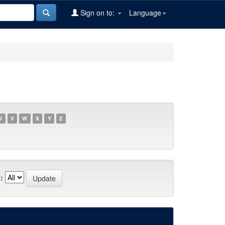
Sign on to:
Language
U
V
W
X
Y
Z
: