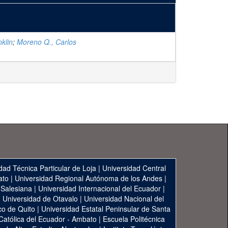
klin
;
Moreno Q., Carlos
dad Técnica Particular de Loja
|
Universidad Central
ato
|
Universidad Regional Autónoma de los Andes
|
 Salesiana
|
Universidad Internacional del Ecuador
|
|
Universidad de Otavalo
|
Universidad Nacional del
co de Quito
|
Universidad Estatal Peninsular de Santa
 Católica del Ecuador - Ambato
|
Escuela Politécnica