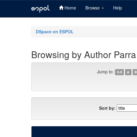
Home
Browse
Help
Skip
navigation
DSpace en ESPOL
Browsing by Author Parra 
Jump to:
0-9
A
B
Sort by: