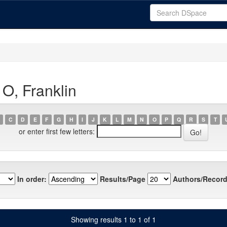
O, Franklin
C
D
E
F
G
H
I
J
K
L
M
N
O
P
Q
R
S
T
or enter first few letters:
In order:
Results/Page
Authors/Record
Showing results 1 to 1 of 1