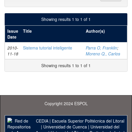
Showing results 1 to 1 of 1
Issue
Title
Author(s)
Date
2010-
Sistema tutorial inteligente
Parra O, Franklin
;
11-18
Moreno Q., Carlos
Showing results 1 to 1 of 1
Copyright 2024 ESPOL
CEDIA
|
Escuela Superior Politécnica del Litoral
|
Universidad de Cuenca
|
Universidad del