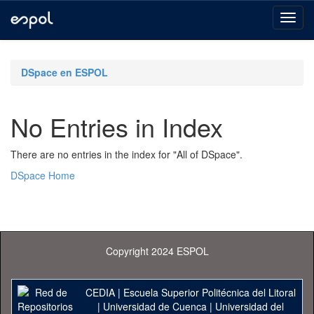
Skip
navigation
DSpace en ESPOL
No Entries in Index
There are no entries in the index for "All of DSpace".
DSpace Home
Copyright 2024 ESPOL
CEDIA
|
Escuela Superior Politécnica del Litoral
|
Universidad de Cuenca
|
Universidad del