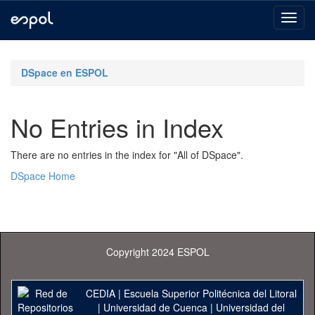
Skip
navigation
DSpace en ESPOL
No Entries in Index
There are no entries in the index for "All of DSpace".
DSpace Home
Copyright 2024 ESPOL
CEDIA
|
Escuela Superior Politécnica del Litoral
|
Universidad de Cuenca
|
Universidad del