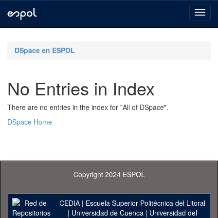
Skip
navigation
DSpace en ESPOL
No Entries in Index
There are no entries in the index for "All of DSpace".
DSpace Home
Copyright 2024 ESPOL
CEDIA
|
Escuela Superior Politécnica del Litoral
|
Universidad de Cuenca
|
Universidad del