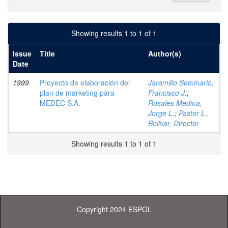
Showing results 1 to 1 of 1
Issue
Title
Author(s)
Date
1999
Proyecto de elaboración del
Jaramillo Seminario,
plan de marketing para
Francisco J.
;
MEDEC S.A.
Rosales Medina,
Jorge L.
;
Pastor L.,
Bolivar, Director
Showing results 1 to 1 of 1
Copyright 2024 ESPOL