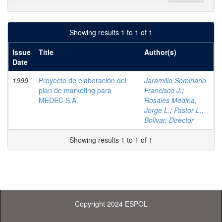
Showing results 1 to 1 of 1
Issue
Title
Author(s)
Date
1999
Proyecto de elaboración del
Jaramillo Seminario,
plan de marketing para
Francisco J.
;
MEDEC S.A.
Rosales Medina,
Jorge L.
;
Pastor L.,
Bolivar, Director
Showing results 1 to 1 of 1
Copyright 2024 ESPOL