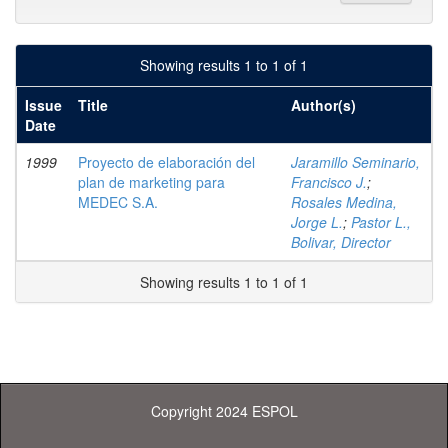
Showing results 1 to 1 of 1
Issue
Title
Author(s)
Date
1999
Proyecto de elaboración del
Jaramillo Seminario,
plan de marketing para
Francisco J.
;
MEDEC S.A.
Rosales Medina,
Jorge L.
;
Pastor L.,
Bolivar, Director
Showing results 1 to 1 of 1
Copyright 2024 ESPOL