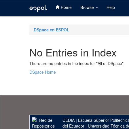
Home
Browse
Help
Skip
navigation
DSpace en ESPOL
No Entries in Index
There are no entries in the index for "All of DSpace".
DSpace Home
CEDIA
|
Escuela Superior Politécnica
del Ecuador
|
Universidad Técnica d