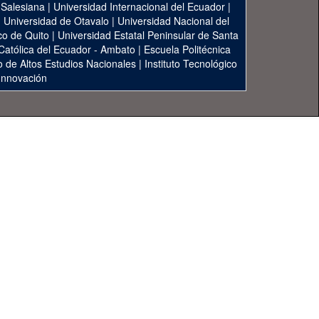
 Salesiana
|
Universidad Internacional del Ecuador
|
|
Universidad de Otavalo
|
Universidad Nacional del
co de Quito
|
Universidad Estatal Peninsular de Santa
 Católica del Ecuador - Ambato
|
Escuela Politécnica
to de Altos Estudios Nacionales
|
Instituto Tecnológico
 Innovación