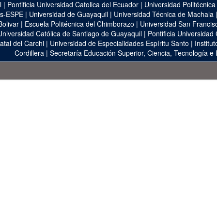
l
|
Pontificia Universidad Catolica del Ecuador
|
Universidad Politécnica
as-ESPE
|
Universidad de Guayaquil
|
Universidad Técnica de Machala
Bolivar
|
Escuela Politécnica del Chimborazo
|
Universidad San Francis
Universidad Católica de Santiago de Guayaquil
|
Pontificia Universidad
atal del Carchi
|
Universidad de Especialidades Espíritu Santo
|
Institu
Cordillera
|
Secretaría Educación Superior, Ciencia, Tecnología e