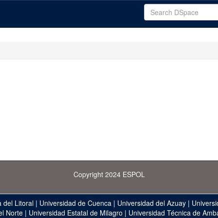
Copyright 2024 ESPOL
 del Litoral
|
Universidad de Cuenca
|
Universidad del Azuay
|
Universi
el Norte
|
Universidad Estatal de Milagro
|
Universidad Técnica de Amb