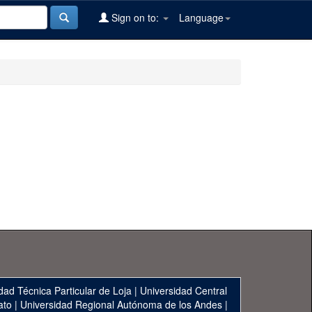
Sign on to:
Language
dad Técnica Particular de Loja
|
Universidad Central
ato
|
Universidad Regional Autónoma de los Andes
|