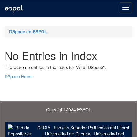
Skip
navigation
DSpace en ESPOL
No Entries in Index
There are no entries in the index for "All of DSpace".
DSpace Home
Copyright 2024 ESPOL
CEDIA
|
Escuela Superior Politécnica del Litoral
|
Universidad de Cuenca
|
Universidad del