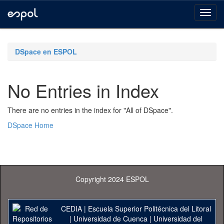
Skip
navigation
DSpace en ESPOL
No Entries in Index
There are no entries in the index for "All of DSpace".
DSpace Home
Copyright 2024 ESPOL
CEDIA
|
Escuela Superior Politécnica del Litoral
|
Universidad de Cuenca
|
Universidad del