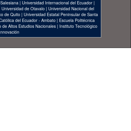
 Salesiana
|
Universidad Internacional del Ecuador
|
|
Universidad de Otavalo
|
Universidad Nacional del
co de Quito
|
Universidad Estatal Peninsular de Santa
 Católica del Ecuador - Ambato
|
Escuela Politécnica
to de Altos Estudios Nacionales
|
Instituto Tecnológico
 Innovación