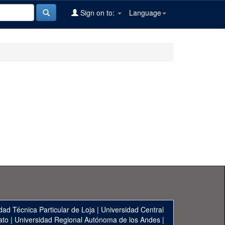
Sign on to:
Language
dad Técnica Particular de Loja
|
Universidad Central
ato
|
Universidad Regional Autónoma de los Andes
|