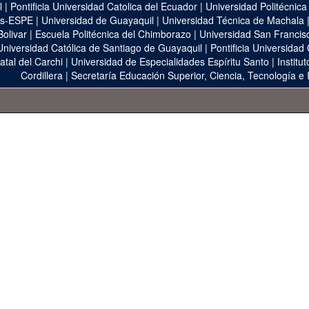
l
|
Pontificia Universidad Catolica del Ecuador
|
Universidad Politécnica
as-ESPE
|
Universidad de Guayaquil
|
Universidad Técnica de Machala
Bolivar
|
Escuela Politécnica del Chimborazo
|
Universidad San Francis
Universidad Católica de Santiago de Guayaquil
|
Pontificia Universidad
atal del Carchi
|
Universidad de Especialidades Espíritu Santo
|
Institu
Cordillera
|
Secretaría Educación Superior, Ciencia, Tecnología e