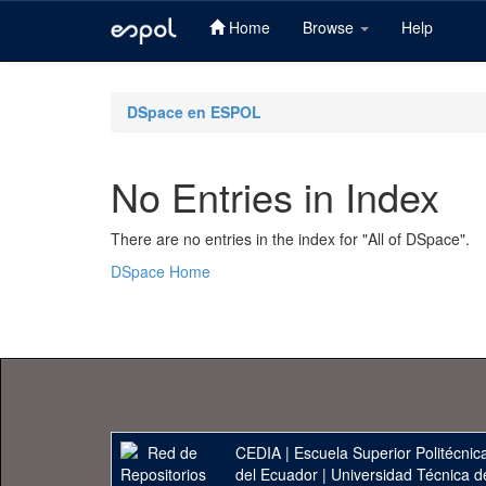
Home
Browse
Help
Skip
navigation
DSpace en ESPOL
No Entries in Index
There are no entries in the index for "All of DSpace".
DSpace Home
CEDIA
|
Escuela Superior Politécnica
del Ecuador
|
Universidad Técnica d