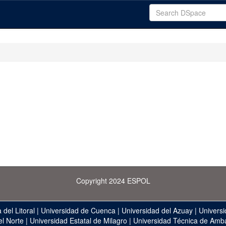
Copyright 2024 ESPOL
 del Litoral
|
Universidad de Cuenca
|
Universidad del Azuay
|
Universi
el Norte
|
Universidad Estatal de Milagro
|
Universidad Técnica de Amb