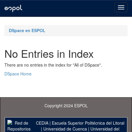
Skip
navigation
DSpace en ESPOL
No Entries in Index
There are no entries in the index for "All of DSpace".
DSpace Home
Copyright 2024 ESPOL
CEDIA
|
Escuela Superior Politécnica del Litoral
|
Universidad de Cuenca
|
Universidad del