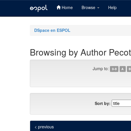
Home
Browse
Help
Skip
navigation
DSpace en ESPOL
Browsing by Author Pecot
Jump to:
0-9
A
B
Sort by:
< previous