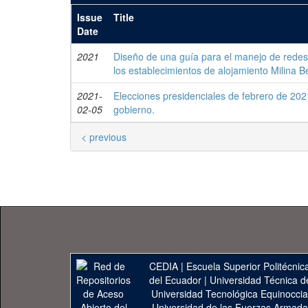
Issue
Title
Date
2021
Diseño de una guía para el manejo de redes
los establecimientos de alojamiento Milina 
2021-
Elecciones presidenciales de febrero de 202
02-05
gobierno.
< previous
CEDIA
|
Escuela Superior Politécnica
del Ecuador
|
Universidad Técnica d
Universidad Tecnológica Equinoccia
Universidad de las Fuerzas Armad