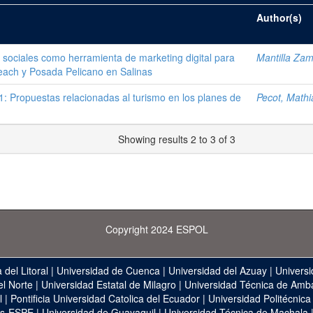
Author(s)
 sociales como herramienta de marketing digital para
Mantilla Zam
Beach y Posada Pelicano en Salinas
1: Propuestas relacionadas al turismo en los planes de
Pecot, Mathi
Showing results 2 to 3 of 3
Copyright 2024 ESPOL
 del Litoral
|
Universidad de Cuenca
|
Universidad del Azuay
|
Universi
el Norte
|
Universidad Estatal de Milagro
|
Universidad Técnica de Amb
l
|
Pontificia Universidad Catolica del Ecuador
|
Universidad Politécnica
as-ESPE
|
Universidad de Guayaquil
|
Universidad Técnica de Machala