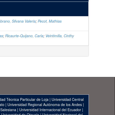
brano, Silvana Valeria
;
Pecot, Mathias
as
;
Ricaurte-Quijano, Carla
;
Veintimilla, Cinthy
dad Técnica Particular de Loja
|
Universidad Central
ato
|
Universidad Regional Autónoma de los Andes
|
 Salesiana
|
Universidad Internacional del Ecuador
|
|
Universidad de Otavalo
|
Universidad Nacional del