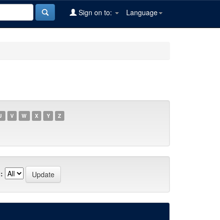
Sign on to:
Language
U
V
W
X
Y
Z
: