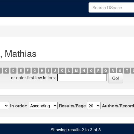
, Mathias
C
D
E
F
G
H
I
J
K
L
M
N
O
P
Q
R
S
T
or enter first few letters:
In order:
Results/Page
Authors/Record
Showing results 2 to 3 of 3