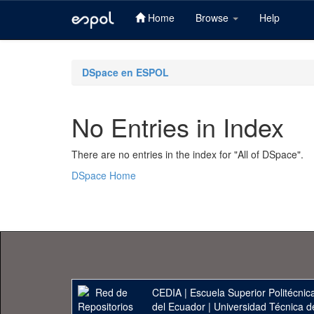
Home
Browse
Help
Skip
navigation
DSpace en ESPOL
No Entries in Index
There are no entries in the index for "All of DSpace".
DSpace Home
CEDIA
|
Escuela Superior Politécnica
del Ecuador
|
Universidad Técnica d