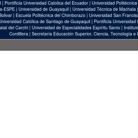
l
|
Pontificia Universidad Catolica del Ecuador
|
Universidad Politécnica
as-ESPE
|
Universidad de Guayaquil
|
Universidad Técnica de Machala
Bolivar
|
Escuela Politécnica del Chimborazo
|
Universidad San Francis
Universidad Católica de Santiago de Guayaquil
|
Pontificia Universidad
atal del Carchi
|
Universidad de Especialidades Espíritu Santo
|
Institu
Cordillera
|
Secretaría Educación Superior, Ciencia, Tecnología e