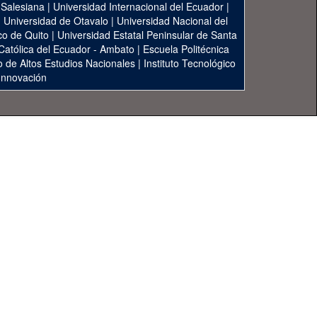
 Salesiana
|
Universidad Internacional del Ecuador
|
|
Universidad de Otavalo
|
Universidad Nacional del
co de Quito
|
Universidad Estatal Peninsular de Santa
 Católica del Ecuador - Ambato
|
Escuela Politécnica
to de Altos Estudios Nacionales
|
Instituto Tecnológico
 Innovación