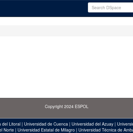
Copyright 2024 ESPOL
 del Litoral
|
Universidad de Cuenca
|
Universidad del Azuay
|
Universi
el Norte
|
Universidad Estatal de Milagro
|
Universidad Técnica de Amb