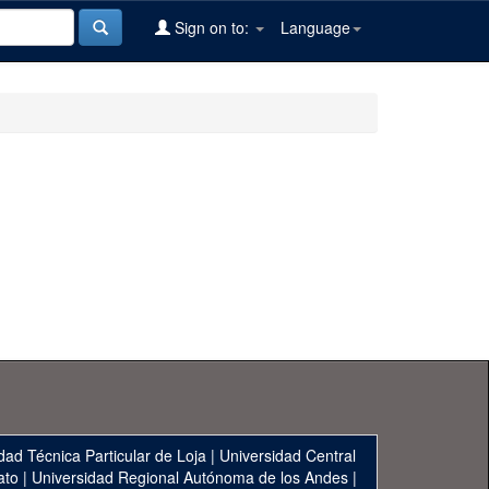
Sign on to:
Language
dad Técnica Particular de Loja
|
Universidad Central
ato
|
Universidad Regional Autónoma de los Andes
|