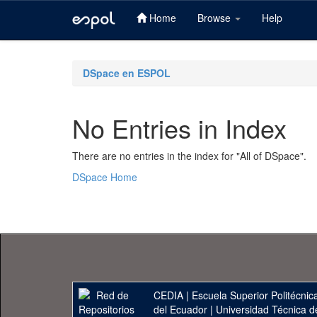
Home
Browse
Help
Skip
navigation
DSpace en ESPOL
No Entries in Index
There are no entries in the index for "All of DSpace".
DSpace Home
CEDIA
|
Escuela Superior Politécnica
del Ecuador
|
Universidad Técnica d