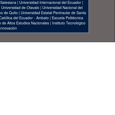
 Salesiana
|
Universidad Internacional del Ecuador
|
|
Universidad de Otavalo
|
Universidad Nacional del
co de Quito
|
Universidad Estatal Peninsular de Santa
 Católica del Ecuador - Ambato
|
Escuela Politécnica
to de Altos Estudios Nacionales
|
Instituto Tecnológico
 Innovación