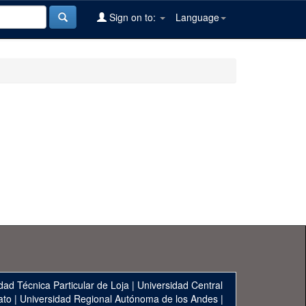
Sign on to:
Language
dad Técnica Particular de Loja
|
Universidad Central
ato
|
Universidad Regional Autónoma de los Andes
|