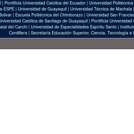
l
|
Pontificia Universidad Catolica del Ecuador
|
Universidad Politécnica
as-ESPE
|
Universidad de Guayaquil
|
Universidad Técnica de Machala
Bolivar
|
Escuela Politécnica del Chimborazo
|
Universidad San Francis
Universidad Católica de Santiago de Guayaquil
|
Pontificia Universidad
atal del Carchi
|
Universidad de Especialidades Espíritu Santo
|
Institu
Cordillera
|
Secretaría Educación Superior, Ciencia, Tecnología e