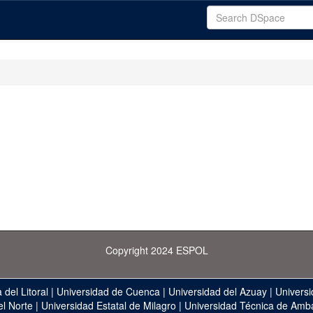
Copyright 2024 ESPOL
 del Litoral
|
Universidad de Cuenca
|
Universidad del Azuay
|
Universi
el Norte
|
Universidad Estatal de Milagro
|
Universidad Técnica de Amb