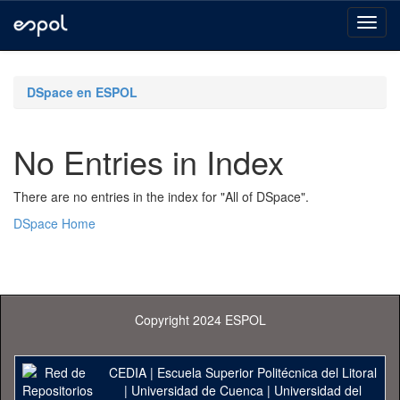
Skip
navigation
DSpace en ESPOL
No Entries in Index
There are no entries in the index for "All of DSpace".
DSpace Home
Copyright 2024 ESPOL
CEDIA
|
Escuela Superior Politécnica del Litoral
|
Universidad de Cuenca
|
Universidad del