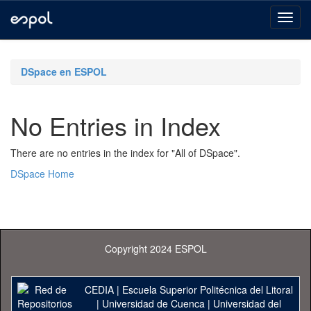
Skip
navigation
DSpace en ESPOL
No Entries in Index
There are no entries in the index for "All of DSpace".
DSpace Home
Copyright 2024 ESPOL
CEDIA
|
Escuela Superior Politécnica del Litoral
|
Universidad de Cuenca
|
Universidad del